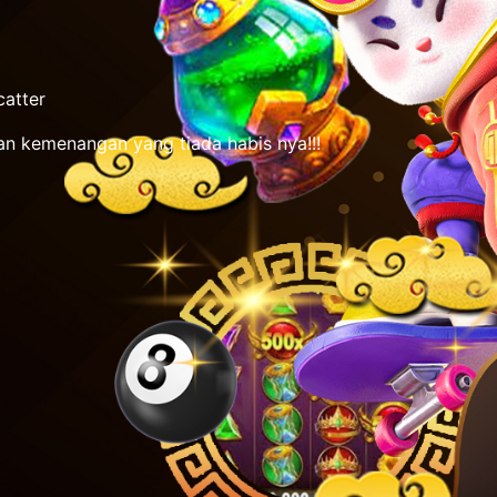
atter
n kemenangan yang tiada habis nya!!!