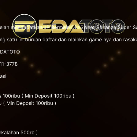
lah mendapatkan JP Bermain Di : Sweet Bonanza Super Sc
g satu ini buruan daftar dan mainkan game nya dan rasaka
EDATOTO
11-3778
sli
100ribu ( Min Deposit 100ribu )
 ( Min Deposit 100ribu )
ekalahan 500rb )