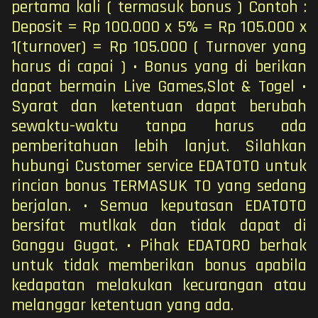
pertama kali ( termasuk bonus ) Contoh :
Deposit = Rp 100.000 x 5% = Rp 105.000 x
1(turnover) = Rp 105.000 ( Turnover yang
harus di capai ) • Bonus yang di berikan
dapat bermain Live Games,Slot & Togel •
Syarat dan ketentuan dapat berubah
sewaktu-waktu tanpa harus ada
pemberitahuan lebih lanjut. Silahkan
hubungi Customer service EDATOTO untuk
rincian bonus TERMASUK TO yang sedang
berjalan. • Semua keputasan EDATOTO
bersifat mutlkak dan tidak dapat di
Ganggu Gugat. • Pihak EDATORO berhak
untuk tidak memberikan bonus apabila
kedapatan melakukan kecurangan atau
melanggar ketentuan yang ada.