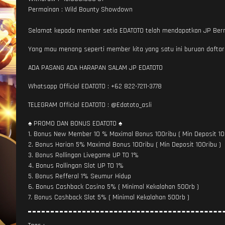
Permainan : Wild Bounty Showdown
Selamat kepada member setia EDATOTO telah mendapatkan JP Berm
Yang mau menang seperti member kita yang satu ini buruan daftar
ADA PASANG ADA HARAPAN SALAM JP EDATOTO
Whatsapp Official EDATOTO : +62 822-7211-3778
TELEGRAM Official EDATOTO : @Edatoto_asli
♠️ PROMO DAN BONUS EDATOTO ♠️
1. Bonus New Member 10 % Maximal Bonus 100ribu ( Min Deposit 10
2. Bonus Harian 5% Maximal Bonus 100ribu ( Min Deposit 100ribu )
3. Bonus Rollingan Livegame UP TO 1%
4. Bonus Rollingan Slot UP TO 1%
5. Bonus Refferal 1% Seumur Hidup
6. Bonus Cashback Casino 5% ( Minimal Kekalahan 500rb )
7. Bonus Cashback Slot 5% ( Minimal Kekalahan 500rb )