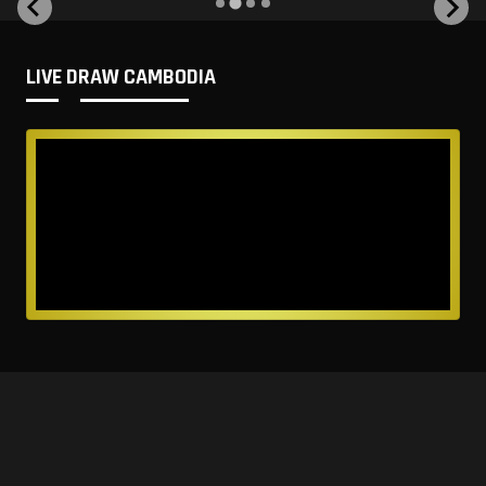
LIVE DRAW CAMBODIA