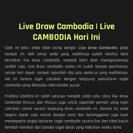
Live Draw Cambodia | Live
CAMBODIA Hari Ini
Saat ini jelas anda tidak asing dengar
Live Draw Cambodia
pada
tempat ini. Nah untuk anda yang sedikitnya sudah ketahui data
berkaitan live draw cambodia, menjadi kami akan menegaskannya
sedikit saja. Live draw cambodia waktu ini sudah banyak pecintanya,
setiap hari dapat sampai sejumlah ribu juta pemirsa yang melihatnya.
Hal ini karena ingin saksikan dengan langsung pemutaran togel
cambodia yang dilakukan oleh bandar pusat.
Prediksi EdaToto ini salah satunya menjadi salah satu situs live draw
cambodia khusus dan khusus juga untuk sejumlah pemain yang ingin
saksikan siaran secara langsung draw cambodia ini. Karena itu anda
segera dapat saja masuk dengan kami dan berlangganan juga buat
mendapatka angka keluaran togel cambodia secara live dan tidak butuh
kembali nantikan dari bandar togel darat yang habiskan waktu lama.