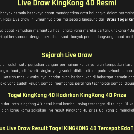
Live Draw KingKong 4D Resmi
na banyak pemain besoknya dapat mendapatkan data hal angka dalam permain
. Hasil Live draw ini umumnya diterima secara langsung dari
Situs Togel K
nya dapat kemudian memantau hasil angka yang mereka pertaruKingKong 4Dan
Tetapi bersamaan dengan peralihan saat, banyak pemain langsung dapat meiha
Sejarah Live Draw
lah salah satu perjudian dengan permainan kuncinya ialah tempatkan taruh
ngka buat jadi favorit. Angka yang sudah dibikin ditulis pada sebuah kupon
. Setelah masuk waktunya, bandar akan beritahukan di beberapa pemain angka
ngka yang sudah keluar, sampai membahas peralihan technologi sampai dibu
Togel KingKong 4D Hadirkan KingKong 4D Prize
ta dari toto KingKong 4D betul-betul kembali asing terdengar di telinga. Di k
alah kamu kamu saksikan live result KingKong 4D prize 6d. Yang di manakah 
tus Live Draw Result Togel KINGKONG 4D Tercepat EdaT