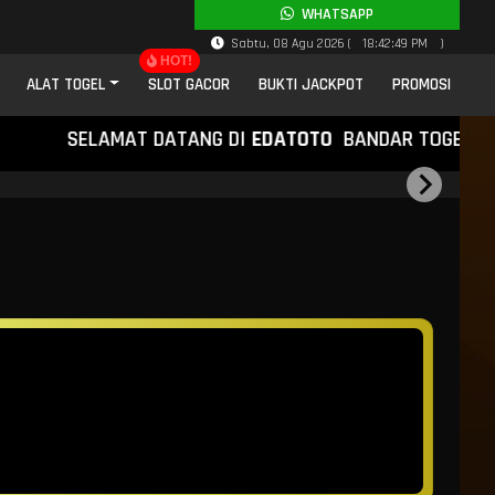
WHATSAPP
Sabtu, 08 Agu 2026 (
18:42:49 PM
)
ALAT TOGEL
SLOT GACOR
BUKTI JACKPOT
PROMOSI
SELAMAT DATANG DI
EDATOTO
BANDAR TOGEL ONLINE