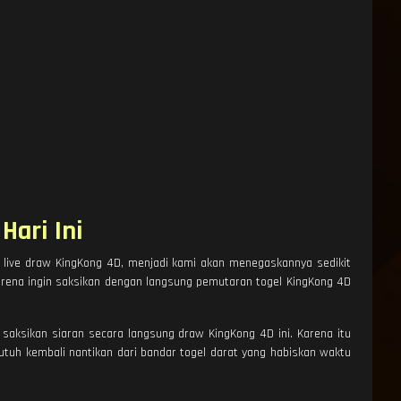
Hari Ini
n live draw KingKong 4D, menjadi kami akan menegaskannya sedikit
 karena ingin saksikan dengan langsung pemutaran togel KingKong 4D
 saksikan siaran secara langsung draw KingKong 4D ini. Karena itu
tuh kembali nantikan dari bandar togel darat yang habiskan waktu