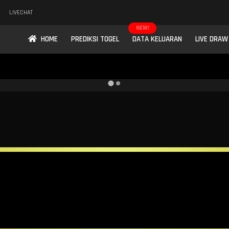
LIVECHAT
HOME
PREDIKSI TOGEL
DATA KELUARAN
LIVE DRAW