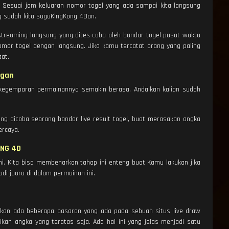
ru. Sesuai jam keluaran nomor togel yang ada sampai kita langsung
ng sudah kita suguKingKong 4Dan.
treaming langsung yang dites-coba oleh bandar togel pusat waktu
omor togel dengan langsung. Jika kamu tercatat orang yang paling
at.
ngan
r kegemparan permainannya semakin berasa. Andaikan kalian sudah
ang dicoba seorang bandar live result togel, buat merasakan angka
ercaya.
NG 4D
ni. Kita bisa membenarkan tahap ini enteng buat Kamu lakukan jika
di juara di dalam permainan ini.
kan ada beberapa pasaran yang ada pada sebuah situs live draw
an angka yang teratas saja. Ada hal ini yang jelas menjadi satu