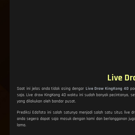
Live Dr
Saat ini jelas anda tidak asing dengar
Live Draw KingKong 4D
pad
saja. Live draw KingKong 4D waktu ini sudah banyak pecintanya, se
yang dilakukan oleh bandar pusat.
Prediksi EdaToto ini salah satunya menjadi salah satu situs live
anda segera dapat saja masuk dengan kami dan berlangganan juga 
lama.