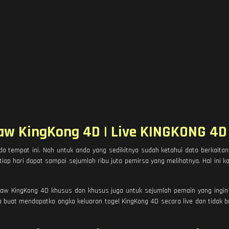
aw KingKong 4D | Live KINGKONG 4D 
a tempat ini. Nah untuk anda yang sedikitnya sudah ketahui data berkaita
tiap hari dapat sampai sejumlah ribu juta pemirsa yang melihatnya. Hal ini
 draw KingKong 4D khusus dan khusus juga untuk sejumlah pemain yang ingin
buat mendapatka angka keluaran togel KingKong 4D secara live dan tidak bu