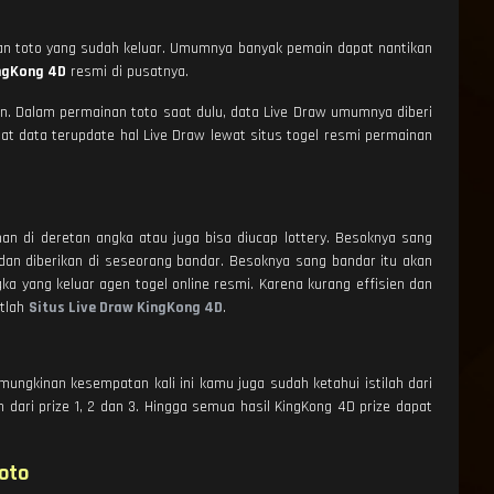
an toto yang sudah keluar. Umumnya banyak pemain dapat nantikan
ingKong 4D
resmi di pusatnya.
. Dalam permainan toto saat dulu, data Live Draw umumnya diberi
t data terupdate hal Live Draw lewat situs togel resmi permainan
an di deretan angka atau juga bisa diucap lottery. Besoknya sang
 dan diberikan di seseorang bandar. Besoknya sang bandar itu akan
 yang keluar agen togel online resmi. Karena kurang effisien dan
atlah
Situs Live Draw KingKong 4D
.
emungkinan kesempatan kali ini kamu juga sudah ketahui istilah dari
dari prize 1, 2 dan 3. Hingga semua hasil KingKong 4D prize dapat
oto