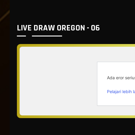
LIVE DRAW OREGON - 06