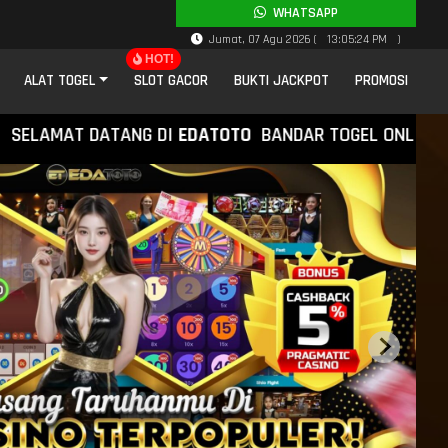
WHATSAPP
Jumat, 07 Agu 2026 (
13:05:24 PM
)
ALAT TOGEL
SLOT GACOR
BUKTI JACKPOT
PROMOSI
 DATANG DI
EDATOTO
BANDAR TOGEL ONLINE DAN SITUS 