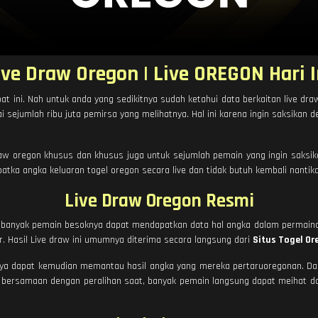
ive Draw Oregon | Live OREGON Hari I
t ini. Nah untuk anda yang sedikitnya sudah ketahui data berkaitan live dr
i sejumlah ribu juta pemirsa yang melihatnya. Hal ini karena ingin saksikan
 draw oregon khusus dan khusus juga untuk sejumlah pemain yang ingin saksik
ka angka keluaran togel oregon secara live dan tidak butuh kembali nantika
Live Draw Oregon Resmi
na banyak pemain besoknya dapat mendapatkan data hal angka dalam permain
. Hasil Live draw ini umumnya diterima secara langsung dari
Situs Togel Or
nya dapat kemudian memantau hasil angka yang mereka pertaruoregonan. Dal
i bersamaan dengan peralihan saat, banyak pemain langsung dapat meihat dat