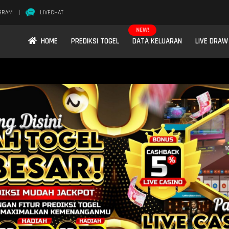
GRAM
LIVECHAT
HOME
PREDIKSI TOGEL
DATA KELUARAN
LIVE DRAW
SELAMAT