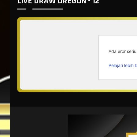
LIVE DRAW OREGON - 12