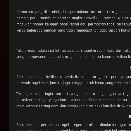
Semacam yang diketahui, dulu permainan toto atau toto gelap ada
pemain perlu membuat deretan angka diawali 2, 3 sampai 4 digit a
masukan nomor ke agen togel resmi dari permainan togel tersebut
kerap beberapa pemain yang tidak mendapatkan data terbari hal a
Toto oregon adalah istilah terbaru dari togel oregon. Kata dari tot
yang mempesona pada toto oregon ini ialah kamu kamu saksikan live
Bertindak selaku fasilitator servis live result oregon terpercaya,
di result togel saat jam itu juga. Hingga untuk kamu yang tidak sa
Tetapi jika kamu ingin tonton tayangan secara langsung draw to
putuskan no togel yang akan dikeluarkan. Pada tempat ini kamu a
ingin ketahui terang demikian dianjurkan buat saksikan live draw o
Buat bermain permainan togel oregon demikian dianjurkan agar me
dengar dengan judi ini, sampai kalian pasti akan ketahui hal yang n