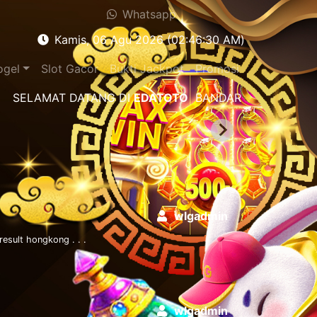
Whatsapp
Kamis, 06 Agu 2026 (
02:46:30 AM
)
ogel
Slot Gacor
Bukti Jackpot
Promosi
LAMAT DATANG DI
EDATOTO
BANDAR TOGEL ONLINE DAN
wlgadmin
result hongkong . . .
wlgadmin