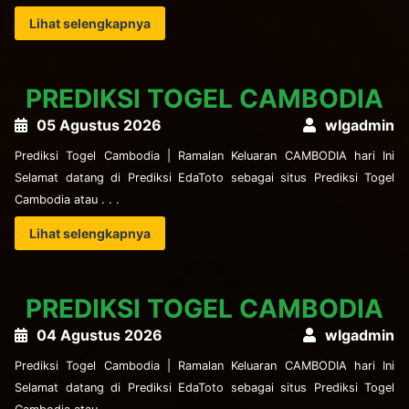
Lihat selengkapnya
PREDIKSI TOGEL CAMBODIA
05 Agustus 2026
wlgadmin
Prediksi Togel Cambodia | Ramalan Keluaran CAMBODIA hari Ini
Selamat datang di Prediksi EdaToto sebagai situs Prediksi Togel
Cambodia atau . . .
Lihat selengkapnya
PREDIKSI TOGEL CAMBODIA
04 Agustus 2026
wlgadmin
Prediksi Togel Cambodia | Ramalan Keluaran CAMBODIA hari Ini
Selamat datang di Prediksi EdaToto sebagai situs Prediksi Togel