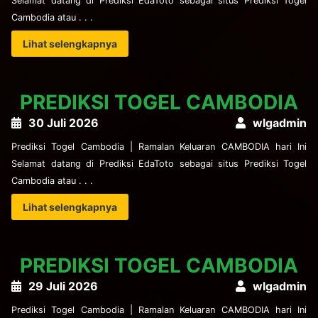
Selamat datang di Prediksi EdaToto sebagai situs Prediksi Togel
Cambodia atau . . .
Lihat selengkapnya
PREDIKSI TOGEL CAMBODIA
30 Juli 2026
wlgadmin
Prediksi Togel Cambodia | Ramalan Keluaran CAMBODIA hari Ini
Selamat datang di Prediksi EdaToto sebagai situs Prediksi Togel
Cambodia atau . . .
Lihat selengkapnya
PREDIKSI TOGEL CAMBODIA
29 Juli 2026
wlgadmin
Prediksi Togel Cambodia | Ramalan Keluaran CAMBODIA hari Ini