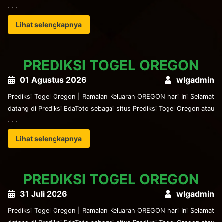
. . .
Lihat selengkapnya
PREDIKSI TOGEL OREGON
01 Agustus 2026
wlgadmin
Prediksi Togel Oregon | Ramalan Keluaran OREGON hari Ini Selamat
datang di Prediksi EdaToto sebagai situs Prediksi Togel Oregon atau
. . .
Lihat selengkapnya
PREDIKSI TOGEL OREGON
31 Juli 2026
wlgadmin
Prediksi Togel Oregon | Ramalan Keluaran OREGON hari Ini Selamat