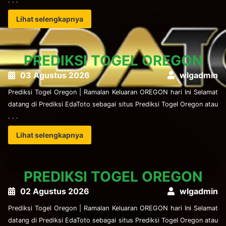
. . .
Lihat selengkapnya
PREDIKSI TOGEL OREGON
03 Agustus 2026
wlgadmin
Prediksi Togel Oregon | Ramalan Keluaran OREGON hari Ini Selamat
datang di Prediksi EdaToto sebagai situs Prediksi Togel Oregon atau
. . .
Lihat selengkapnya
PREDIKSI TOGEL OREGON
02 Agustus 2026
wlgadmin
Prediksi Togel Oregon | Ramalan Keluaran OREGON hari Ini Selamat
datang di Prediksi EdaToto sebagai situs Prediksi Togel Oregon atau