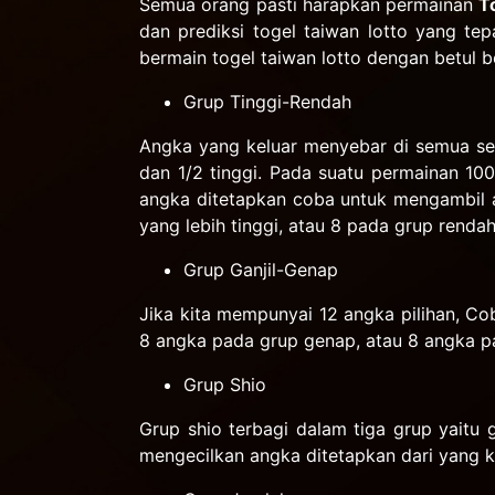
Semua orang pasti harapkan permainan
T
dan prediksi togel taiwan lotto yang t
bermain togel taiwan lotto dengan betul b
Grup Tinggi-Rendah
Angka yang keluar menyebar di semua se
dan 1/2 tinggi. Pada suatu permainan 10
angka ditetapkan coba untuk mengambil 
yang lebih tinggi, atau 8 pada grup renda
Grup Ganjil-Genap
Jika kita mempunyai 12 angka pilihan, Co
8 angka pada grup genap, atau 8 angka pa
Grup Shio
Grup shio terbagi dalam tiga grup yaitu gr
mengecilkan angka ditetapkan dari yang ki