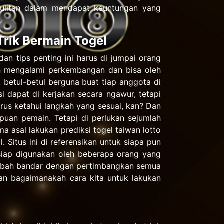
sulitan dalam mendapat keuntungan yang
Trik Bermain Togel
an tips penting ini harus di jumpai orang
kin mengalami perkembangan dan bisa oleh
 betul-betul berguna buat tiap anggota di
i dapat di kerjakan secara ngawur, tetapi
arus ketahui langkah yang sesuai, kan? Dan
uan pemain. Tetapi di perlukan sejumlah
a asal lakukan prediksi togel taiwan lotto
Situs ini di referensikan untuk siapa pun
 siap digunakan oleh beberapa orang yang
i tambah bandar dengan pertimbangkan semua
an bagaimanakah cara kita untuk lakukan