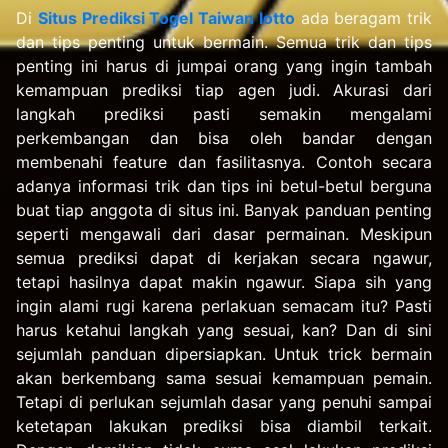
Di
Situs Prediksi Togel Taiwan lotto
ada beragam trik
dan tips penting untuk bermain. Semua trik dan tips
penting ini harus di jumpai orang yang ingin tambah
kemampuan prediksi tiap agen judi. Akurasi dari
langkah prediksi pasti semakin mengalami
perkembangan dan bisa oleh bandar dengan
membenahi feature dan fasilitasnya. Contoh secara
adanya informasi trik dan tips ini betul-betul berguna
buat tiap anggota di situs ini. Banyak panduan penting
seperti mengawali dari dasar permainan. Meskipun
semua prediksi dapat di kerjakan secara ngawur,
tetapi hasilnya dapat makin ngawur. Siapa sih yang
ingin alami rugi karena perlakuan semacam itu? Pasti
harus ketahui langkah yang sesuai, kan? Dan di sini
sejumlah panduan dipersiapkan. Untuk trick bermain
akan berkembang sama sesuai kemampuan pemain.
Tetapi di perlukan sejumlah dasar yang penuhi sampai
ketetapan lakukan prediksi bisa diambil terkait.