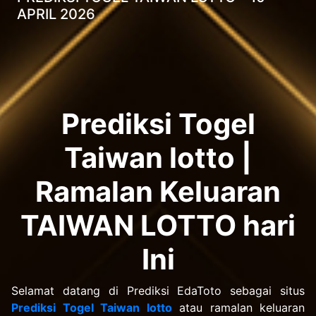
APRIL 2026
Prediksi Togel
Taiwan lotto |
Ramalan Keluaran
TAIWAN LOTTO hari
Ini
Selamat datang di Prediksi EdaToto sebagai situs
Prediksi Togel Taiwan lotto
atau ramalan keluaran