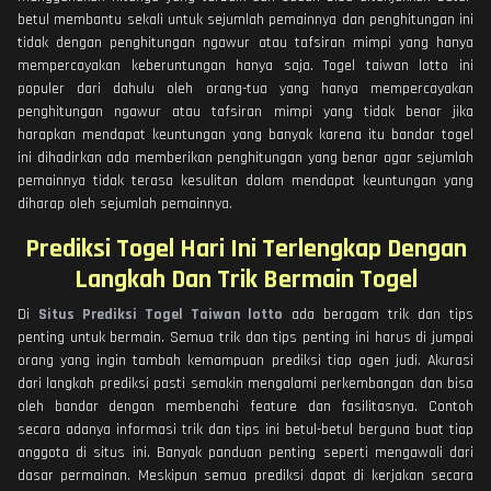
betul membantu sekali untuk sejumlah pemainnya dan penghitungan ini
tidak dengan penghitungan ngawur atau tafsiran mimpi yang hanya
mempercayakan keberuntungan hanya saja. Togel taiwan lotto ini
populer dari dahulu oleh orang-tua yang hanya mempercayakan
penghitungan ngawur atau tafsiran mimpi yang tidak benar jika
harapkan mendapat keuntungan yang banyak karena itu bandar togel
ini dihadirkan ada memberikan penghitungan yang benar agar sejumlah
pemainnya tidak terasa kesulitan dalam mendapat keuntungan yang
diharap oleh sejumlah pemainnya.
Prediksi Togel Hari Ini Terlengkap Dengan
Langkah Dan Trik Bermain Togel
Di
Situs Prediksi Togel Taiwan lotto
ada beragam trik dan tips
penting untuk bermain. Semua trik dan tips penting ini harus di jumpai
orang yang ingin tambah kemampuan prediksi tiap agen judi. Akurasi
dari langkah prediksi pasti semakin mengalami perkembangan dan bisa
oleh bandar dengan membenahi feature dan fasilitasnya. Contoh
secara adanya informasi trik dan tips ini betul-betul berguna buat tiap
anggota di situs ini. Banyak panduan penting seperti mengawali dari
dasar permainan. Meskipun semua prediksi dapat di kerjakan secara