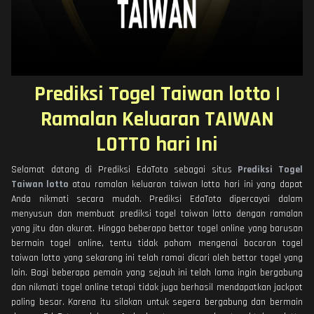
Prediksi Togel Taiwan lotto |
Ramalan Keluaran TAIWAN
LOTTO hari Ini
Selamat datang di Prediksi EdaToto sebagai situs
Prediksi Togel
Taiwan lotto
atau ramalan keluaran taiwan lotto hari ini yang dapat
Anda nikmati secara mudah. Prediksi EdaToto dipercayai dalam
menyusun dan membuat prediksi togel taiwan lotto dengan ramalan
yang jitu dan akurat. Hingga beberapa bettor togel online yang barusan
bermain togel online, tentu tidak paham mengenai bocoran togel
taiwan lotto yang sekarang ini telah ramai dicari oleh bettor togel yang
lain. Bagi beberapa pemain yang sejauh ini telah lama ingin bergabung
dan nikmati togel online tetapi tidak juga berhasil mendapatkan jackpot
paling besar. Karena itu silakan untuk segera bergabung dan bermain