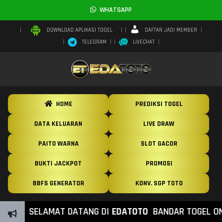
WHATSAPP
DAFTAR JADI MEMBER
DOWNLOAD APLIKASI TOGEL
TELEGRAM
LIVECHAT
HOME
PREDIKSI TOGEL
DATA KELUARAN
LIVE DRAW
PAITO WARNA
SLOT GACOR
BUKTI JACKPOT
PROMOSI
BBFS GENERATOR
KONV. SGP TOTO
SELAMAT DATANG DI
EDATOTO
BANDAR TOGEL ONLINE