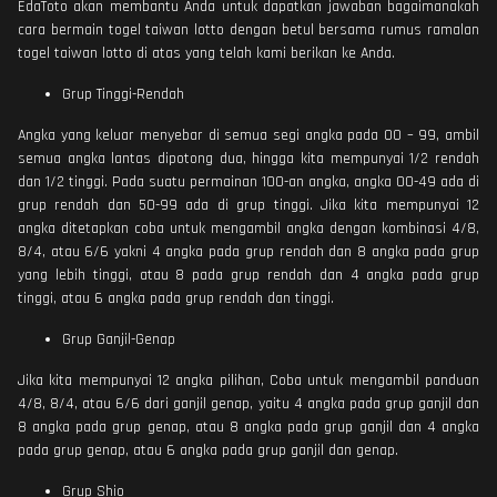
EdaToto akan membantu Anda untuk dapatkan jawaban bagaimanakah
cara bermain togel taiwan lotto dengan betul bersama rumus ramalan
togel taiwan lotto di atas yang telah kami berikan ke Anda.
Grup Tinggi-Rendah
Angka yang keluar menyebar di semua segi angka pada 00 – 99, ambil
semua angka lantas dipotong dua, hingga kita mempunyai 1/2 rendah
dan 1/2 tinggi. Pada suatu permainan 100-an angka, angka 00-49 ada di
grup rendah dan 50-99 ada di grup tinggi. Jika kita mempunyai 12
angka ditetapkan coba untuk mengambil angka dengan kombinasi 4/8,
8/4, atau 6/6 yakni 4 angka pada grup rendah dan 8 angka pada grup
yang lebih tinggi, atau 8 pada grup rendah dan 4 angka pada grup
tinggi, atau 6 angka pada grup rendah dan tinggi.
Grup Ganjil-Genap
Jika kita mempunyai 12 angka pilihan, Coba untuk mengambil panduan
4/8, 8/4, atau 6/6 dari ganjil genap, yaitu 4 angka pada grup ganjil dan
8 angka pada grup genap, atau 8 angka pada grup ganjil dan 4 angka
pada grup genap, atau 6 angka pada grup ganjil dan genap.
Grup Shio