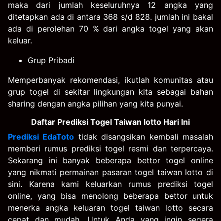
maka dari jumlah keseluruhnya 12 angka yang
ditetapkan ada di antara 368 s/d 828. jumlah ini bakal
ada di perolehan 70 % dari angka togel yang akan
keluar.
Grup Pribadi
Memperbanyak rekomendasi, ikutlah komunitas atau
grup togel di sekitar lingkungan kita sebagai bahan
sharing dengan angka pilihan yang kita punyai.
Daftar Prediksi Togel Taiwan lotto Hari Ini
Prediksi EdaToto
tidak disangsikan kembali masalah
memberi rumus prediksi togel resmi dan terpercaya.
Sekarang ini banyak beberapa bettor togel online
yang nikmati permainan pasaran togel taiwan lotto di
sini. Karena kami keluarkan rumus prediksi togel
online, yang bisa menolong beberapa bettor untuk
menerka angka keluaran togel taiwan lotto secara
cepat dan mudah. Untuk Anda yang ingin segera