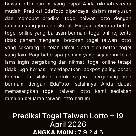
taiwan lotto hari ini yang dapat Anda nikmati secara
mudah. Prediksi EdaToto dipercayai dalam menyusun
dan membuat prediksi togel taiwan lotto dengan
ramalan yang jitu dan akurat. Hingga beberapa bettor
togel online yang barusan bermain togel online, tentu
tidak paham mengenai bocoran togel taiwan lotto
yang sekarang ini telah ramai dicari oleh bettor togel
yang lain. Bagi beberapa pemain yang sejauh ini telah
lama ingin bergabung dan nikmati togel online tetapi
tidak juga berhasil mendapatkan jackpot paling besar.
Karena itu silakan untuk segera bergabung dan
bermain dengan EdaToto, selainnya Anda dapat
memasangkan togel taiwan lotto kami sediakan
ramalan keluaran taiwan lotto hari ini.
Prediksi Togel Taiwan Lotto – 19
April 2026
ANGKA MAIN
:
7 9 2 4 6