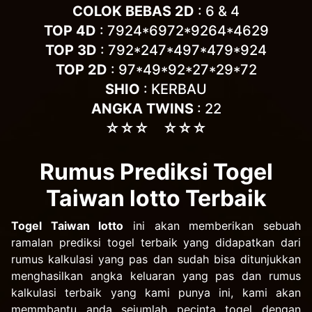
COLOK BEBAS 2D
:
6 & 4
TOP 4D
:
7924*6972*9264*4629
TOP 3D
:
792*247*497*479*924
TOP 2D
:
97*49*92*27*29*72
SHIO
:
KERBAU
ANGKA TWINS
:
22
☆☆☆
☆☆☆
Rumus Prediksi Togel
Taiwan lotto Terbaik
Togel Taiwan lotto
ini akan memberikan sebuah
ramalan prediksi togel terbaik yang didapatkan dari
rumus kalkulasi yang pas dan sudah bisa ditunjukkan
menghasilkan angka keluaran yang pas dan rumus
kalkulasi terbaik yang kami punya ini, kami akan
memmbantu anda sejumlah pecinta togel dengan