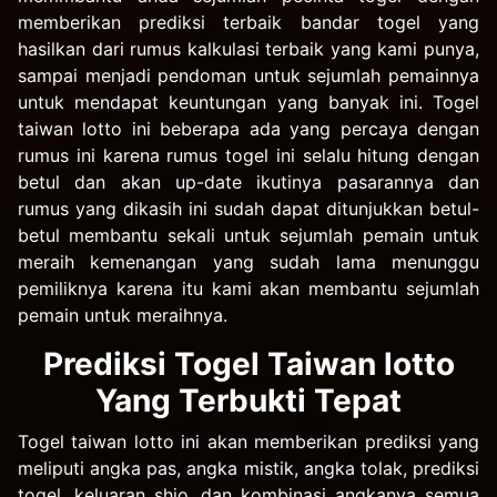
memberikan prediksi terbaik bandar togel yang
hasilkan dari rumus kalkulasi terbaik yang kami punya,
sampai menjadi pendoman untuk sejumlah pemainnya
untuk mendapat keuntungan yang banyak ini. Togel
taiwan lotto ini beberapa ada yang percaya dengan
rumus ini karena rumus togel ini selalu hitung dengan
betul dan akan up-date ikutinya pasarannya dan
rumus yang dikasih ini sudah dapat ditunjukkan betul-
betul membantu sekali untuk sejumlah pemain untuk
meraih kemenangan yang sudah lama menunggu
pemiliknya karena itu kami akan membantu sejumlah
pemain untuk meraihnya.
Prediksi Togel Taiwan lotto
Yang Terbukti Tepat
Togel taiwan lotto ini akan memberikan prediksi yang
meliputi angka pas, angka mistik, angka tolak, prediksi
togel, keluaran shio, dan kombinasi angkanya semua