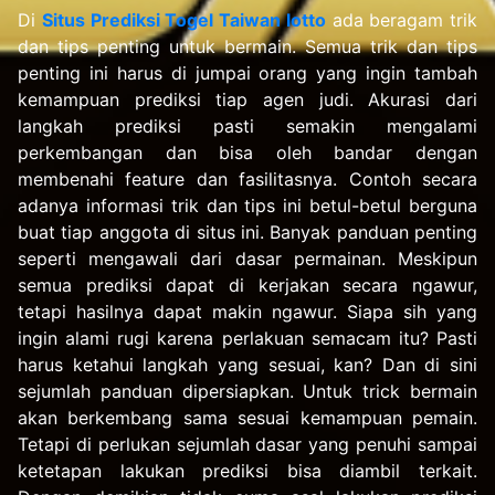
Di
Situs Prediksi Togel Taiwan lotto
ada beragam trik
dan tips penting untuk bermain. Semua trik dan tips
penting ini harus di jumpai orang yang ingin tambah
kemampuan prediksi tiap agen judi. Akurasi dari
langkah prediksi pasti semakin mengalami
perkembangan dan bisa oleh bandar dengan
membenahi feature dan fasilitasnya. Contoh secara
adanya informasi trik dan tips ini betul-betul berguna
buat tiap anggota di situs ini. Banyak panduan penting
seperti mengawali dari dasar permainan. Meskipun
semua prediksi dapat di kerjakan secara ngawur,
tetapi hasilnya dapat makin ngawur. Siapa sih yang
ingin alami rugi karena perlakuan semacam itu? Pasti
harus ketahui langkah yang sesuai, kan? Dan di sini
sejumlah panduan dipersiapkan. Untuk trick bermain
akan berkembang sama sesuai kemampuan pemain.
Tetapi di perlukan sejumlah dasar yang penuhi sampai
ketetapan lakukan prediksi bisa diambil terkait.