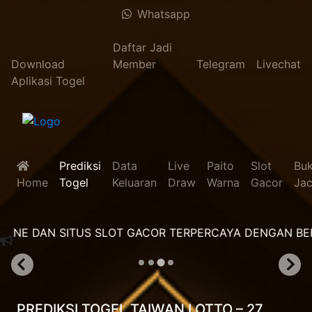
Whatsapp
Daftar Jadi
Download
Member
Telegram
Livechat
Aplikasi Togel
Prediksi
Data
Live
Paito
Slot
Buk
Home
Togel
Keluaran
Draw
Warna
Gacor
Ja
E DAN SITUS SLOT GACOR TERPERCAYA DENGAN BERAGA
PREDIKSI TOGEL TAIWAN LOTTO – 27