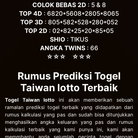
COLOK BEBAS 2D
:
5 & 8
TOP 4D
:
6820*5608*2805*8065
TOP 3D
:
805*582*528*280*052
TOP 2D
:
02*82*25*20*85*05
SHIO
:
TIKUS
ANGKA TWINS
:
66
☆☆☆
☆☆☆
Rumus Prediksi Togel
Taiwan lotto Terbaik
Togel Taiwan lotto
ini akan memberikan sebuah
ramalan prediksi togel terbaik yang didapatkan dari
rumus kalkulasi yang pas dan sudah bisa ditunjukkan
menghasilkan angka keluaran yang pas dan rumus
kalkulasi terbaik yang kami punya ini, kami akan
memmbantu anda sejumlah pecinta togel dengan