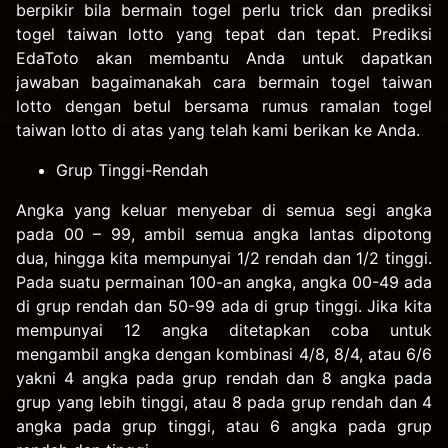
berpikir bila bermain togel perlu trick dan prediksi
togel taiwan lotto yang tepat dan tepat. Prediksi
EdaToto akan membantu Anda untuk dapatkan
jawaban bagaimanakah cara bermain togel taiwan
lotto dengan betul bersama rumus ramalan togel
taiwan lotto di atas yang telah kami berikan ke Anda.
Grup Tinggi-Rendah
Angka yang keluar menyebar di semua segi angka
pada 00 – 99, ambil semua angka lantas dipotong
dua, hingga kita mempunyai 1/2 rendah dan 1/2 tinggi.
Pada suatu permainan 100-an angka, angka 00-49 ada
di grup rendah dan 50-99 ada di grup tinggi. Jika kita
mempunyai 12 angka ditetapkan coba untuk
mengambil angka dengan kombinasi 4/8, 8/4, atau 6/6
yakni 4 angka pada grup rendah dan 8 angka pada
grup yang lebih tinggi, atau 8 pada grup rendah dan 4
angka pada grup tinggi, atau 6 angka pada grup