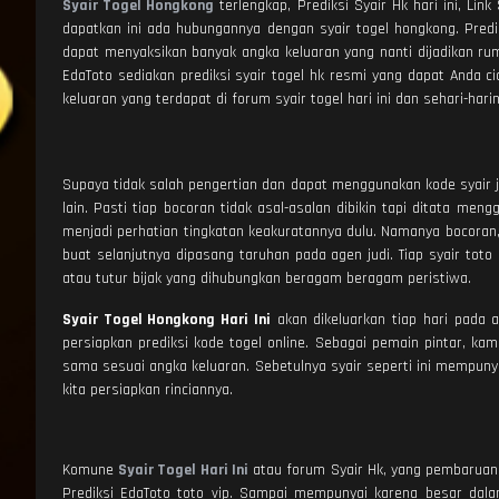
Syair Togel Hongkong
terlengkap, Prediksi Syair Hk hari ini, Li
dapatkan ini ada hubungannya dengan syair togel hongkong. Predik
dapat menyaksikan banyak angka keluaran yang nanti dijadikan rum
EdaToto sediakan prediksi syair togel hk resmi yang dapat Anda c
keluaran yang terdapat di forum syair togel hari ini dan sehari-harin
Supaya tidak salah pengertian dan dapat menggunakan kode syair jud
lain. Pasti tiap bocoran tidak asal-asalan dibikin tapi ditata m
menjadi perhatian tingkatan keakuratannya dulu. Namanya bocoran,
buat selanjutnya dipasang taruhan pada agen judi. Tiap syair toto
atau tutur bijak yang dihubungkan beragam beragam peristiwa.
Syair Togel Hongkong Hari Ini
akan dikeluarkan tiap hari pada 
persiapkan prediksi kode togel online. Sebagai pemain pintar, ka
sama sesuai angka keluaran. Sebetulnya syair seperti ini mempunya
kita persiapkan rinciannya.
Komune
Syair Togel Hari Ini
atau forum Syair Hk, yang pembaruan m
Prediksi EdaToto toto vip. Sampai mempunyai karena besar dala