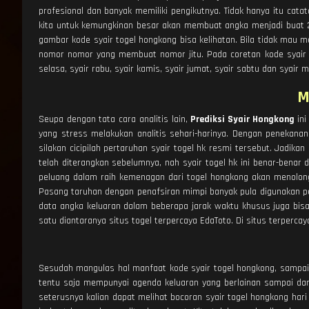
profesional dan banyak memiliki pengikutnya. Tidak hanya itu cat
kita untuk kemungkinan besar akan membuat angka menjadi buat 2d
gambar kode syair togel hongkong bisa kelihatan. Bila tidak mau m
nomor nomor yang membuat nomor jitu. Pada coretan kode syair tog
selasa, syair rabu, syair kamis, syair jumat, syair sabtu dan syair m
M
Seupa dengan tata cara analitis lain,
Prediksi Syair Hongkong
ini
yang stress melakukan analitis sehari-harinya. Dengan penekanan
silakan cicipilah pertaruhan syair togel hk resmi tersebut. Jadi
telah diterangkan sebelumnya, nah syair togel hk ini benar-benar
peluang dalam raih kemenagan dari togel hongkong akan menolong 
Pasang taruhan dengan penafsiran mimpi banyak pula digunakan pe
data angka keluaran dalam beberapa jarak waktu khusus juga bisa
satu diantaranya situs togel terpercaya EdaToto. Di situs terpercay
Sesudah mangulas hal manfaat kode syair togel hongkong, sampai 
tentu saja mempunyai agenda keluaran yang berlainan sampai dari
seterusnya kalian dapat melihat bocoran syair togel hongkong hari