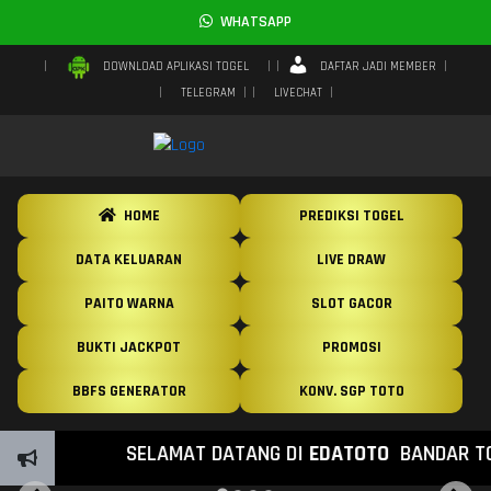
WHATSAPP
DAFTAR JADI MEMBER
DOWNLOAD APLIKASI TOGEL
TELEGRAM
LIVECHAT
HOME
PREDIKSI TOGEL
DATA KELUARAN
LIVE DRAW
PAITO WARNA
SLOT GACOR
BUKTI JACKPOT
PROMOSI
BBFS GENERATOR
KONV. SGP TOTO
SELAMAT DATANG DI
EDATOTO
BANDAR TOG