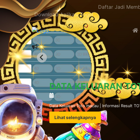
Daftar Jadi Mem
Download Aplikasi Togel
DATA KELUARAN TO
Data Keluaran Toto macau | Informasi Result TO
Lihat selengkapnya