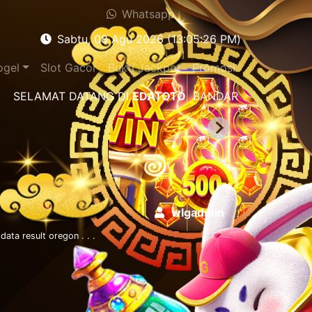
Whatsapp
Sabtu, 08 Agu 2026 (
13:05:26 PM
)
ogel
Slot Gacor
Bukti Jackpot
Promosi
LAMAT DATANG DI
EDATOTO
BANDAR TOGEL ONLINE DAN
wlgadmin
ata result oregon . . .