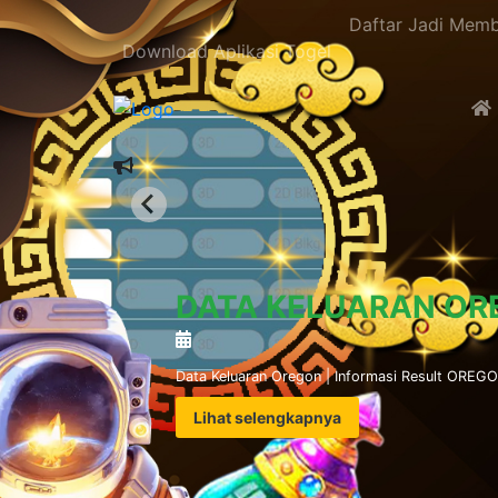
Daftar Jadi Mem
Download Aplikasi Togel
DATA KELUARAN OR
Data Keluaran Oregon | Informasi Result OREGON 
Lihat selengkapnya