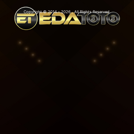
Copyright © 2014 - 2026
, All Rights Reserved.