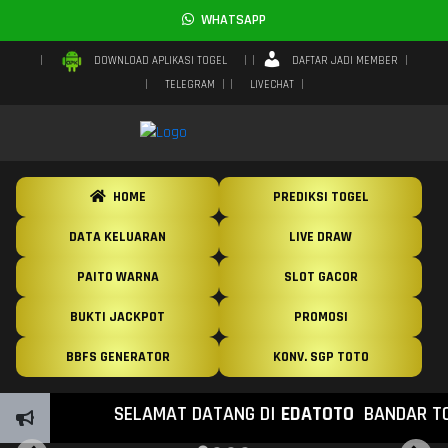
WHATSAPP
DAFTAR JADI MEMBER
DOWNLOAD APLIKASI TOGEL
TELEGRAM
LIVECHAT
HOME
PREDIKSI TOGEL
DATA KELUARAN
LIVE DRAW
PAITO WARNA
SLOT GACOR
BUKTI JACKPOT
PROMOSI
BBFS GENERATOR
KONV. SGP TOTO
SELAMAT DATANG DI
EDATOTO
BANDAR TOG