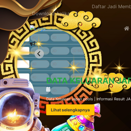
Daftar Jadi Mem
Download Aplikasi Togel
DATA KELUARAN JA
Data Keluaran Japan pools | Informasi Result JA
Lihat selengkapnya