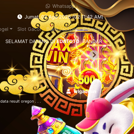
Whatsapp
Jumat, 07 Agu 2026 (
02:11:42 AM
)
ogel
Slot Gacor
Bukti Jackpot
Promosi
LAMAT DATANG DI
EDATOTO
BANDAR TOGEL ONLINE DAN
wlgadmin
ata result oregon . . .