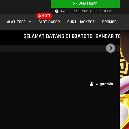
WHATSAPP
Jumat, 07 Agu 2026 (
01:55:01 AM
)
ALAT TOGEL
SLOT GACOR
BUKTI JACKPOT
PROMOSI
SELAMAT DATANG DI
EDATOTO
BANDAR TOGEL ONL
wlgadmin