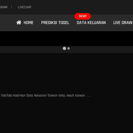
GRAM
LIVECHAT
HOME
PREDIKSI TOGEL
DATA KELUARAN
LIVE DRAW
 EdaToto hadirkan Data Keluaran Taiwan lotto, result taiwan . . .