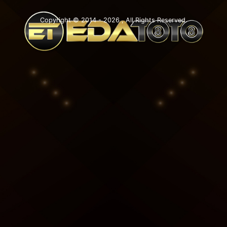
Copyright © 2014 - 2026
, All Rights Reserved.