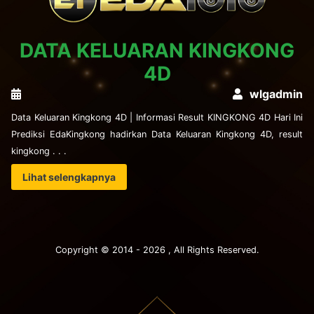
DATA KELUARAN KINGKONG
4D
wlgadmin
Data Keluaran Kingkong 4D | Informasi Result KINGKONG 4D Hari Ini
Prediksi EdaKingkong hadirkan Data Keluaran Kingkong 4D, result
kingkong . . .
Lihat selengkapnya
Copyright © 2014 - 2026
, All Rights Reserved.