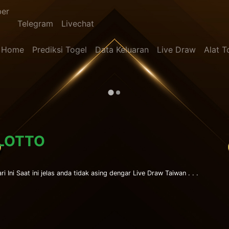
ber
Telegram
Livechat
Home
Prediksi Togel
Data Keluaran
Live Draw
Alat T
SE
 LOTTO
Ini Saat ini jelas anda tidak asing dengar Live Draw Taiwan . . .