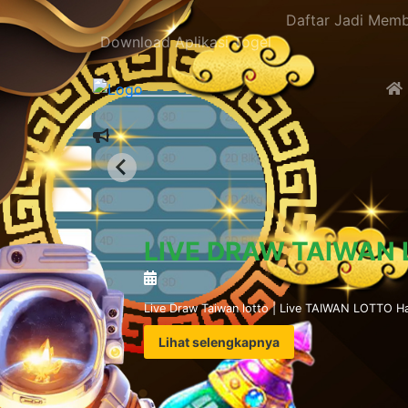
Daftar Jadi Mem
Download Aplikasi Togel
LIVE DRAW TAIWAN
Live Draw Taiwan lotto | Live TAIWAN LOTTO Hari 
Lihat selengkapnya