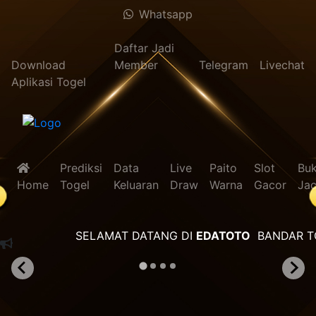
Whatsapp
Daftar Jadi
Download
Member
Telegram
Livechat
Aplikasi Togel
Prediksi
Data
Live
Paito
Slot
Buk
Home
Togel
Keluaran
Draw
Warna
Gacor
Ja
SELAMAT DATANG DI
EDATOTO
BANDAR TOG