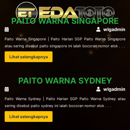
PAITO WARNA SINGAPORE
wlgadmin
Paito Warna Singapore | Paito Harian SGP Paito Warna Singapore
atau sering disebut paito singapore ini ialah bocoran nomor elok . . .
Lihat selengkapnya
PAITO WARNA SYDNEY
wlgadmin
Paito Warna Sydney | Paito Harian SGP Paito Warna Sydney atau
sering disebut paito sydney ini ialah bocoran nomor elok . . .
Lihat selengkapnya