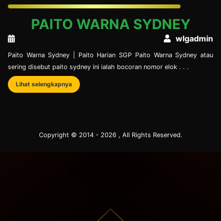
PAITO WARNA SYDNEY
wlgadmin
Paito Warna Sydney | Paito Harian SGP Paito Warna Sydney atau
sering disebut paito sydney ini ialah bocoran nomor elok . . .
Lihat selengkapnya
Copyright © 2014 - 2026
, All Rights Reserved.