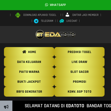
WHATSAPP
DAFTAR JADI MEMBER
DOWNLOAD APLIKASI TOGEL
TELEGRAM
LIVECHAT
HOME
PREDIKSI TOGEL
DATA KELUARAN
LIVE DRAW
PAITO WARNA
SLOT GACOR
BUKTI JACKPOT
PROMOSI
BBFS GENERATOR
KONV. SGP TOTO
SELAMAT DATANG DI
EDATOTO
BANDAR TOGEL 