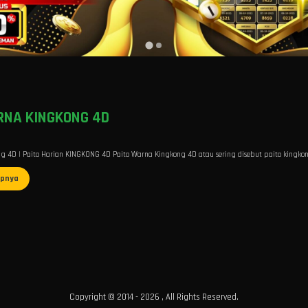
RNA KINGKONG 4D
g 4D | Paito Harian KINGKONG 4D Paito Warna Kingkong 4D atau sering disebut paito kingkong 
apnya
Copyright © 2014 - 2026
, All Rights Reserved.