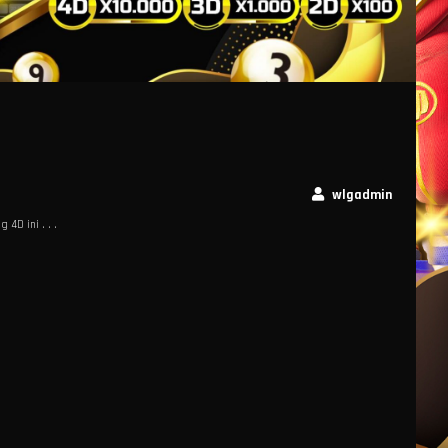
wlgadmin
4D ini . . .