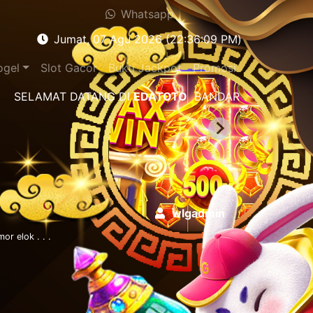
Whatsapp
Jumat, 07 Agu 2026 (
22:36:09 PM
)
ogel
Slot Gacor
Bukti Jackpot
Promosi
LAMAT DATANG DI
EDATOTO
BANDAR TOGEL ONLINE DAN
wlgadmin
r elok . . .