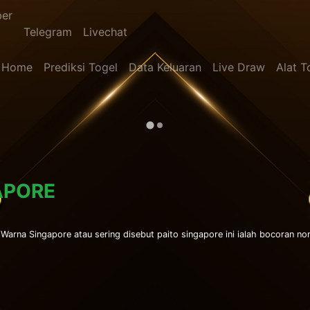
ber
Telegram
Livechat
Home
Prediksi Togel
Data Keluaran
Live Draw
Alat T
SE
APORE
Warna Singapore atau sering disebut paito singapore ini ialah bocoran nomo