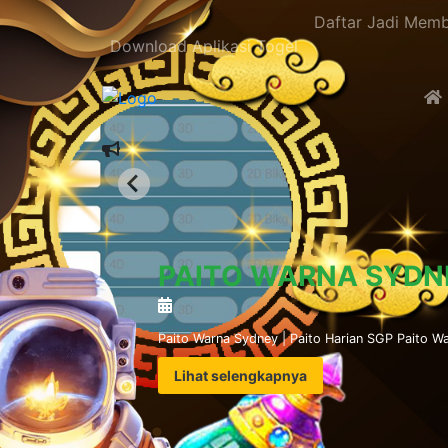
Daftar Jadi Mem
Download Aplikasi Togel
…
PAITO WARNA SYDN
Paito Warna Sydney | Paito Harian SGP Paito War
Lihat selengkapnya