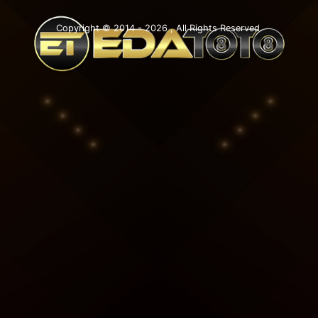
Copyright © 2014 - 2026
, All Rights Reserved.