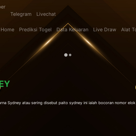
ber
Telegram
Livechat
Home
Prediksi Togel
Data Keluaran
Live Draw
Alat T
SEL
EY
na Sydney atau sering disebut paito sydney ini ialah bocoran nomor elok .