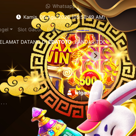
Whatsapp
Kamis, 06 Agu 2026 (
05:58:49 AM
)
ogel
Slot Gacor
Bukti Jackpot
Promosi
AT DATANG DI
EDATOTO
BANDAR TOGEL ONLINE DAN SI
wlgadmin
 . .