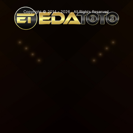
Copyright © 2014 - 2026
, All Rights Reserved.