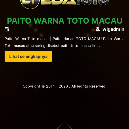
PAITO WARNA TOTO MACAU
wlgadmin
Paito Warna Toto macau | Paito Harian TOTO MACAU Paito Warna
Toto macau atau sering disebut paito toto macau ini . . .
Lihat selengkapnya
Copyright © 2014 - 2026
, All Rights Reserved.