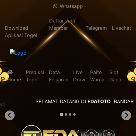
Whatsapp
Daftar Jadi
Download
Member
Telegram
Livechat
Aplikasi Togel
Prediksi
Data
Live
Paito
Slot
Buk
Home
Togel
Keluaran
Draw
Warna
Gacor
Ja
SELAMAT DATANG DI
EDATOTO
BANDAR TO