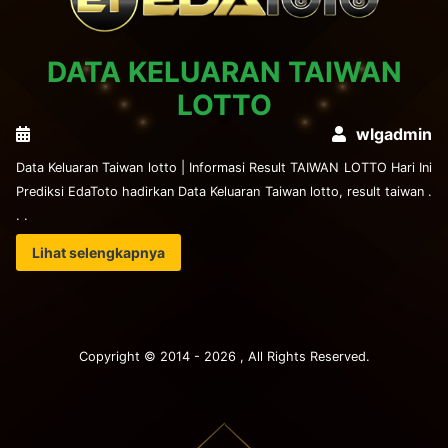
DATA KELUARAN TAIWAN
LOTTO
wlgadmin
Data Keluaran Taiwan lotto | Informasi Result TAIWAN LOTTO Hari Ini
Prediksi EdaToto hadirkan Data Keluaran Taiwan lotto, result taiwan .
. .
Lihat selengkapnya
Copyright © 2014 - 2026
, All Rights Reserved.