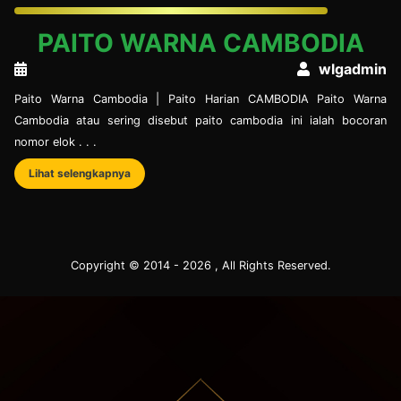
PAITO WARNA CAMBODIA
wlgadmin
Paito Warna Cambodia | Paito Harian CAMBODIA Paito Warna
Cambodia atau sering disebut paito cambodia ini ialah bocoran
nomor elok . . .
Lihat selengkapnya
Copyright © 2014 - 2026
, All Rights Reserved.