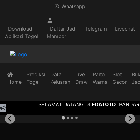
Whatsapp
Download
Daftar Jadi
Telegram
Livechat
Aplikasi Togel
Member
Prediksi
Data
Live
Paito
Slot
Buk
Home
Togel
Keluaran
Draw
Warna
Gacor
Ja
SELAMAT DATANG DI
EDATOTO
BANDAR T