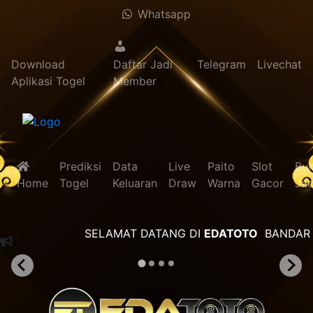
Whatsapp
Download
Daftar Jadi
Telegram
Livechat
Aplikasi Togel
Member
Prediksi
Data
Live
Paito
Slot
Buk
Home
Togel
Keluaran
Draw
Warna
Gacor
Ja
SELAMAT DATANG DI
EDATOTO
BANDAR TO