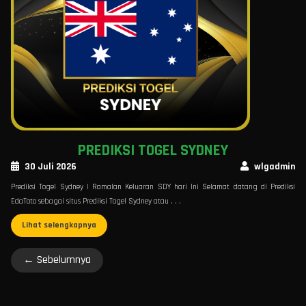
PREDIKSI TOGEL SYDNEY
30 Juli 2026
wlgadmin
Prediksi Togel Sydney | Ramalan Keluaran SDY hari Ini Selamat datang di Prediksi
EdaToto sebagai situs Prediksi Togel Sydney atau . . .
Lihat selengkapnya
← Sebelumnya