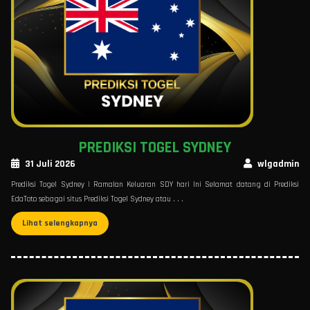
PREDIKSI TOGEL SYDNEY
31 Juli 2026
wlgadmin
Prediksi Togel Sydney | Ramalan Keluaran SDY hari Ini Selamat datang di Prediksi
EdaToto sebagai situs Prediksi Togel Sydney atau . . .
Lihat selengkapnya