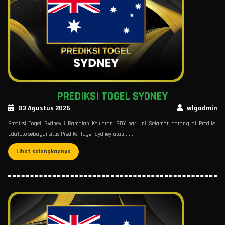
PREDIKSI TOGEL SYDNEY
03 Agustus 2026
wlgadmin
Prediksi Togel Sydney | Ramalan Keluaran SDY hari Ini Selamat datang di Prediksi
EdaToto sebagai situs Prediksi Togel Sydney atau . . .
Lihat selengkapnya