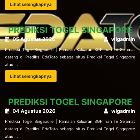
Lihat selengkapnya
PREDIKSI TOGEL SINGAPORE
05 Agustus 2026
wlgadmin
Prediksi Togel Singapore | Ramalan Keluaran SGP hari Ini Selamat
datang di Prediksi EdaToto sebagai situs Prediksi Togel Singapore
atau . . .
Lihat selengkapnya
PREDIKSI TOGEL SINGAPORE
04 Agustus 2026
wlgadmin
Prediksi Togel Singapore | Ramalan Keluaran SGP hari Ini Selamat
datang di Prediksi EdaToto sebagai situs Prediksi Togel Singapore
atau . . .