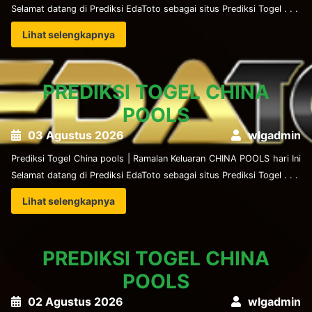
Selamat datang di Prediksi EdaToto sebagai situs Prediksi Togel . . .
Lihat selengkapnya
PREDIKSI TOGEL CHINA
POOLS
03 Agustus 2026
wlgadmin
Prediksi Togel China pools | Ramalan Keluaran CHINA POOLS hari Ini
Selamat datang di Prediksi EdaToto sebagai situs Prediksi Togel . . .
Lihat selengkapnya
PREDIKSI TOGEL CHINA
POOLS
02 Agustus 2026
wlgadmin