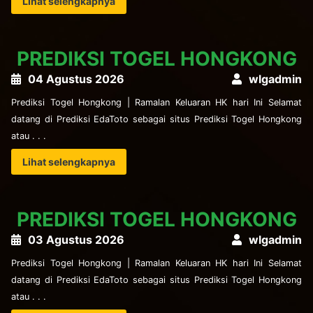
Lihat selengkapnya
PREDIKSI TOGEL HONGKONG
04 Agustus 2026
wlgadmin
Prediksi Togel Hongkong | Ramalan Keluaran HK hari Ini Selamat
datang di Prediksi EdaToto sebagai situs Prediksi Togel Hongkong
atau . . .
Lihat selengkapnya
PREDIKSI TOGEL HONGKONG
03 Agustus 2026
wlgadmin
Prediksi Togel Hongkong | Ramalan Keluaran HK hari Ini Selamat
datang di Prediksi EdaToto sebagai situs Prediksi Togel Hongkong
atau . . .