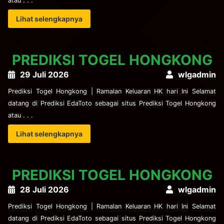
atau . . .
Lihat selengkapnya
PREDIKSI TOGEL HONGKONG
29 Juli 2026
wlgadmin
Prediksi Togel Hongkong | Ramalan Keluaran HK hari Ini Selamat
datang di Prediksi EdaToto sebagai situs Prediksi Togel Hongkong
atau . . .
Lihat selengkapnya
PREDIKSI TOGEL HONGKONG
28 Juli 2026
wlgadmin
Prediksi Togel Hongkong | Ramalan Keluaran HK hari Ini Selamat
datang di Prediksi EdaToto sebagai situs Prediksi Togel Hongkong