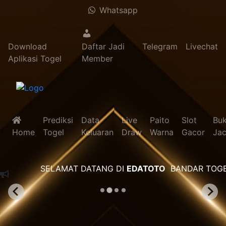
Whatsapp
Download
Daftar Jadi
Telegram
Livechat
Aplikasi Togel
Member
Prediksi
Data
Live
Paito
Slot
Buk
Home
Togel
Keluaran
Draw
Warna
Gacor
Ja
SELAMAT DATANG DI
EDATOTO
BANDAR TOGEL O