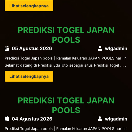
Lihat selengkapnya
PREDIKSI TOGEL JAPAN
POOLS
05 Agustus 2026
wlgadmin
Prediksi Togel Japan pools | Ramalan Keluaran JAPAN POOLS hari Ini
Selamat datang di Prediksi EdaToto sebagai situs Prediksi Togel . . .
Lihat selengkapnya
PREDIKSI TOGEL JAPAN
POOLS
04 Agustus 2026
wlgadmin
Prediksi Togel Japan pools | Ramalan Keluaran JAPAN POOLS hari Ini