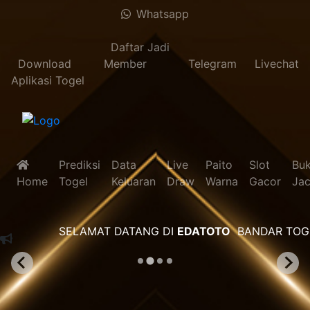
Whatsapp
Daftar Jadi
Download
Member
Telegram
Livechat
Aplikasi Togel
Prediksi
Data
Live
Paito
Slot
Buk
Home
Togel
Keluaran
Draw
Warna
Gacor
Ja
SELAMAT DATANG DI
EDATOTO
BANDAR TOGEL 
…