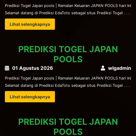
Prediksi Togel Japan pools | Ramalan Keluaran JAPAN POOLS hari Ini
Selamat datang di Prediksi EdaToto sebagai situs Prediksi Togel . . .
Lihat selengkapnya
PREDIKSI TOGEL JAPAN
POOLS
01 Agustus 2026
wlgadmin
Prediksi Togel Japan pools | Ramalan Keluaran JAPAN POOLS hari Ini
Selamat datang di Prediksi EdaToto sebagai situs Prediksi Togel . . .
Lihat selengkapnya
PREDIKSI TOGEL JAPAN
POOLS