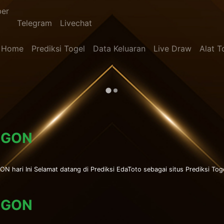
ber
Telegram
Livechat
Home
Prediksi Togel
Data Keluaran
Live Draw
Alat T
SELA
EGON
 hari Ini Selamat datang di Prediksi EdaToto sebagai situs Prediksi Toge
EGON