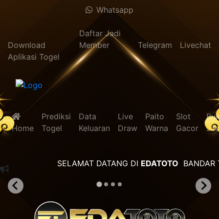
Whatsapp
Daftar Jadi
Download
Member
Telegram
Livechat
Aplikasi Togel
Prediksi
Data
Live
Paito
Slot
Buk
Home
Togel
Keluaran
Draw
Warna
Gacor
Ja
SELAMAT DATANG DI
EDATOTO
BANDAR TO