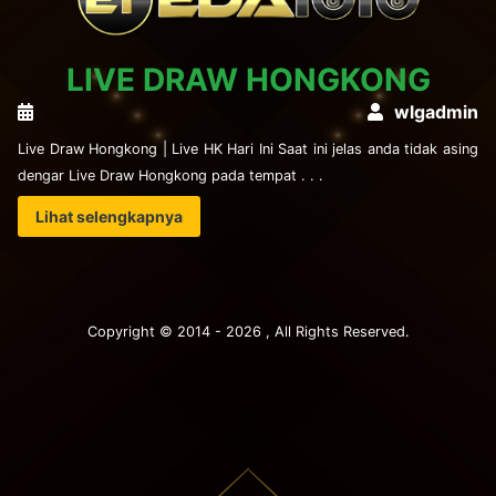
LIVE DRAW HONGKONG
wlgadmin
Live Draw Hongkong | Live HK Hari Ini Saat ini jelas anda tidak asing
dengar Live Draw Hongkong pada tempat . . .
Lihat selengkapnya
Copyright © 2014 - 2026
, All Rights Reserved.