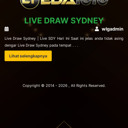
LIVE DRAW SYDNEY
wlgadmin
Live Draw Sydney | Live SDY Hari Ini Saat ini jelas anda tidak asing
dengar Live Draw Sydney pada tempat . . .
Lihat selengkapnya
Copyright © 2014 - 2026
, All Rights Reserved.