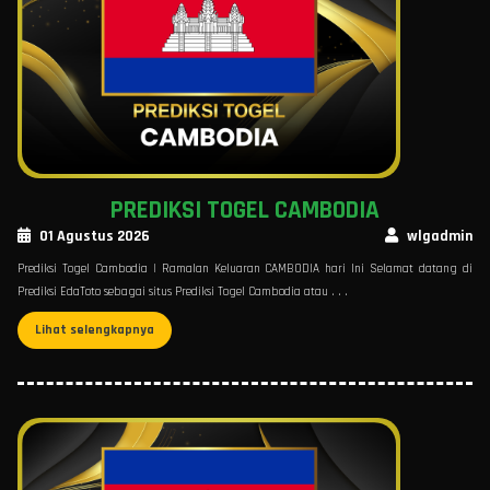
PREDIKSI TOGEL CAMBODIA
01 Agustus 2026
wlgadmin
Prediksi Togel Cambodia | Ramalan Keluaran CAMBODIA hari Ini Selamat datang di
Prediksi EdaToto sebagai situs Prediksi Togel Cambodia atau . . .
Lihat selengkapnya