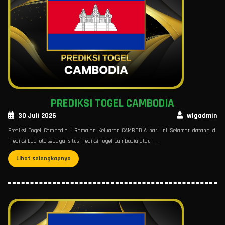
PREDIKSI TOGEL CAMBODIA
30 Juli 2026
wlgadmin
Prediksi Togel Cambodia | Ramalan Keluaran CAMBODIA hari Ini Selamat datang di
Prediksi EdaToto sebagai situs Prediksi Togel Cambodia atau . . .
Lihat selengkapnya