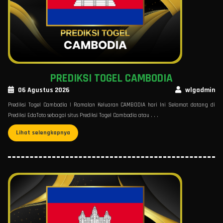
PREDIKSI TOGEL CAMBODIA
06 Agustus 2026
wlgadmin
Prediksi Togel Cambodia | Ramalan Keluaran CAMBODIA hari Ini Selamat datang di
Prediksi EdaToto sebagai situs Prediksi Togel Cambodia atau . . .
Lihat selengkapnya