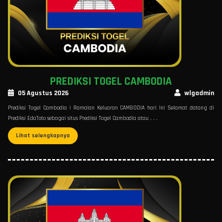
PREDIKSI TOGEL CAMBODIA
05 Agustus 2026
wlgadmin
Prediksi Togel Cambodia | Ramalan Keluaran CAMBODIA hari Ini Selamat datang di
Prediksi EdaToto sebagai situs Prediksi Togel Cambodia atau . . .
Lihat selengkapnya