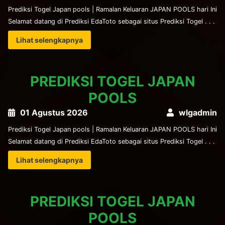
Prediksi Togel Japan pools | Ramalan Keluaran JAPAN POOLS hari Ini
Selamat datang di Prediksi EdaToto sebagai situs Prediksi Togel . . .
Lihat selengkapnya
PREDIKSI TOGEL JAPAN
POOLS
01 Agustus 2026
wlgadmin
Prediksi Togel Japan pools | Ramalan Keluaran JAPAN POOLS hari Ini
Selamat datang di Prediksi EdaToto sebagai situs Prediksi Togel . . .
Lihat selengkapnya
PREDIKSI TOGEL JAPAN
POOLS