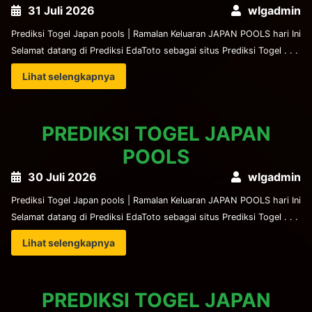
31 Juli 2026
wlgadmin
Prediksi Togel Japan pools | Ramalan Keluaran JAPAN POOLS hari Ini
Selamat datang di Prediksi EdaToto sebagai situs Prediksi Togel . . .
Lihat selengkapnya
PREDIKSI TOGEL JAPAN
POOLS
30 Juli 2026
wlgadmin
Prediksi Togel Japan pools | Ramalan Keluaran JAPAN POOLS hari Ini
Selamat datang di Prediksi EdaToto sebagai situs Prediksi Togel . . .
Lihat selengkapnya
PREDIKSI TOGEL JAPAN