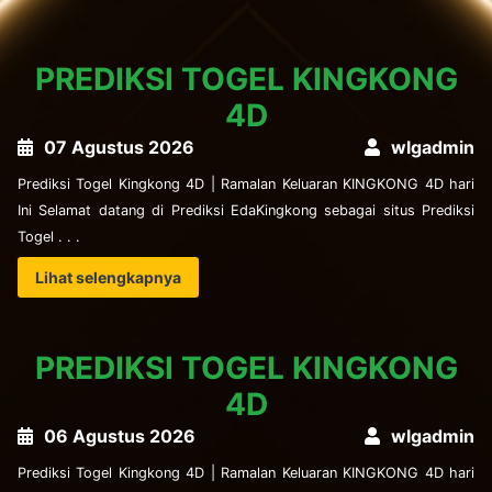
PREDIKSI TOGEL KINGKONG
4D
07 Agustus 2026
wlgadmin
Prediksi Togel Kingkong 4D | Ramalan Keluaran KINGKONG 4D hari
Ini Selamat datang di Prediksi EdaKingkong sebagai situs Prediksi
Togel . . .
Lihat selengkapnya
PREDIKSI TOGEL KINGKONG
4D
06 Agustus 2026
wlgadmin
Prediksi Togel Kingkong 4D | Ramalan Keluaran KINGKONG 4D hari